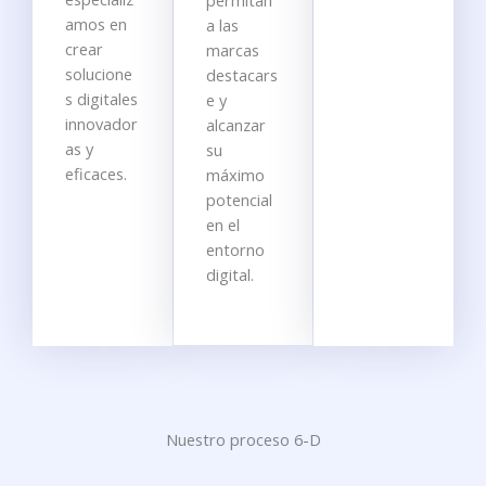
permitan
amos en
a las
crear
marcas
solucione
destacars
s digitales
e y
innovador
alcanzar
as y
su
eficaces.
máximo
potencial
en el
entorno
digital.
Nuestro proceso 6-D