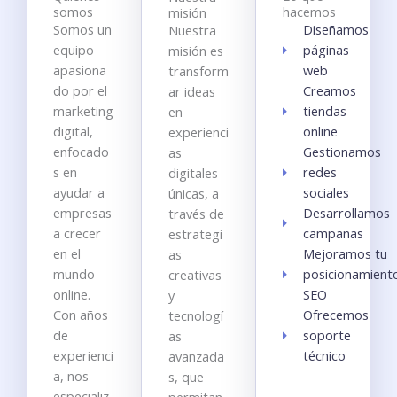
somos
hacemos
misión
Somos un
Diseñamos
Nuestra
equipo
páginas
misión es
apasiona
web
transform
do por el
Creamos
ar ideas
marketing
tiendas
en
digital,
online
experienci
enfocado
Gestionamos
as
s en
redes
digitales
ayudar a
sociales
únicas, a
empresas
Desarrollamos
través de
a crecer
campañas
estrategi
en el
Mejoramos tu
as
mundo
posicionamient
creativas
online.
SEO
y
Con años
Ofrecemos
tecnologí
de
soporte
as
experienci
técnico
avanzada
a, nos
s, que
especializ