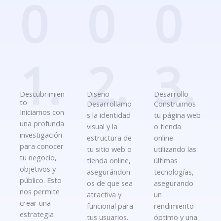
0
0
0
1.
2.
3.
Descubrimien
Diseño
Desarrollo
to
Desarrollamo
Construimos
Iniciamos con
s la identidad
tu página web
una profunda
visual y la
o tienda
investigación
estructura de
online
para conocer
tu sitio web o
utilizando las
tu negocio,
tienda online,
últimas
objetivos y
asegurándon
tecnologías,
público. Esto
os de que sea
asegurando
nos permite
atractiva y
un
crear una
funcional para
rendimiento
estrategia
tus usuarios.
óptimo y una